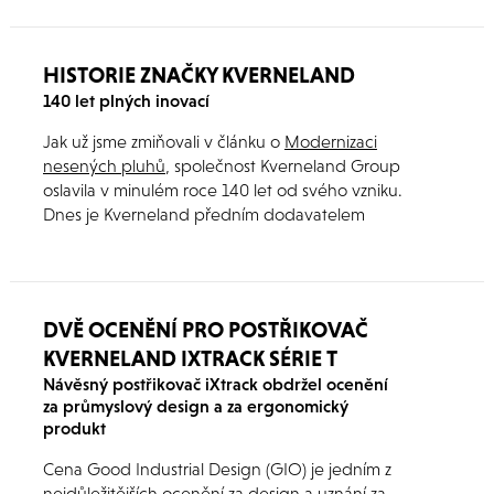
tohto zaujímavého stroja iXdrive HP a top model
tejto rady je iXdrive HP ECODRIVE.
HISTORIE ZNAČKY KVERNELAND
140 let plných inovací
Jak už jsme zmiňovali v článku o
Modernizaci
nesených pluhů
, společnost Kverneland Group
oslavila v minulém roce 140 let od svého vzniku.
Dnes je Kverneland předním dodavatelem
široké škály zemědělské techniky.
DVĚ OCENĚNÍ PRO POSTŘIKOVAČ
KVERNELAND IXTRACK SÉRIE T
Návěsný postřikovač iXtrack obdržel ocenění
za průmyslový design a za ergonomický
produkt
Cena Good Industrial Design (GIO) je jedním z
nejdůležitějších ocenění za design a uznání za