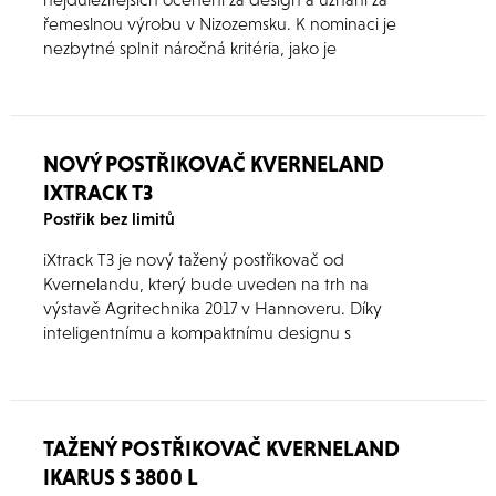
řemeslnou výrobu v Nizozemsku. K nominaci je
nezbytné splnit náročná kritéria, jako je
funkčnost, design, autentičnost, ergonomie a
použitelnost.
NOVÝ POSTŘIKOVAČ KVERNELAND
IXTRACK T3
Postřik bez limitů
iXtrack T3 je nový tažený postřikovač od
Kvernelandu, který bude uveden na trh na
výstavě Agritechnika 2017 v Hannoveru. Díky
inteligentnímu a kompaktnímu designu s
objemy nádrží 2 600 a 3 200 l v kombinaci
technologiemi a funkcemi na vysoké úrovní
splňuje iXtrack T3 dnešní i budoucí požadavky
zemědělců!
TAŽENÝ POSTŘIKOVAČ KVERNELAND
IKARUS S 3800 L