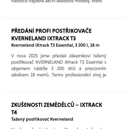
nabídce najdete akční skladové modely, které
představují ideální příležitost pro rozšíření nebo
modernizaci vašeho strojového parku za
výhodných podmínek. Kompletní přehled strojů
včetně jejich základních parametrů naleznete
PŘEDÁNÍ PROFI POSTŘIKOVAČE
níže v článku.
KVERNELAND IXTRACK T3
Kverneland iXtrack T3 Essential, 3 200 l, 18 m
V roce 2025 jsme předali zákazníkovi tažený
postřikovač KVERNELAND iXtrack T3 Essential s
objemem nádrže 3 200 litrů a pracovním
záběrem 18 metrů. Tento profesionální stroj je
navržen pro náročné podmínky moderního
zemědělství, kde je kladen důraz na vysokou
přesnost aplikace, stabilní výkon a maximální
komfort obsluhy při každodenním provozu.
ZKUŠENOSTI ZEMĚDĚLCŮ – IXTRACK
T4
Tažený postřikovač Kverneland