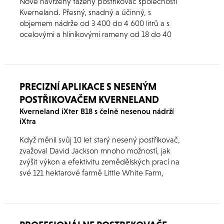
Nově navržený tažený postřikovač společnosti
Kverneland. Přesný, snadný a účinný, s
objemem nádrže od 3 400 do 4 600 litrů a s
ocelovými a hliníkovými rameny od 18 do 40
metrů. Tento postřikovač má individuálně
elektricky ovládané trysky s tlakovou cirkulací, a
proto umí velmi dobře zamezit překryvům.
PRECIZNÍ APLIKACE S NESENÝM
POSTŘIKOVAČEM KVERNELAND
Kverneland iXter B18 s čelně nesenou nádrží
iXtra
Když měnil svůj 10 let starý nesený postřikovač,
zvažoval David Jackson mnoho možností, jak
zvýšit výkon a efektivitu zemědělských prací na
své 121 hektarové farmě Little White Farm,
Brancepeth v hrabství Durham.