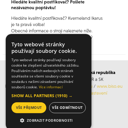
Hledáte kvalitní postřikovač? Pošlete
nezávaznou poptávku!
Hledáte kvalitní postřikovač? Kverneland Ikarus
je ta pravá volba!
Obecné informace o stroji naleznete níže.
Máte zájem o cenovou nabídku nebo jiný
model? Neváhejte nás kontaktovat!
Tyto webové stránky
používají soubory cookie.
Tyto webové stránky používají soubory
cookie ke zlepšení uživatelského zážitku.
Používáním našich webových stránek
BISO SCHRATTENECKER Česká a Slovenská republika
souhlasíte se všemi soubory cookie v
Obchodní s servisní střediska po ČR a SK
souladu s našimi zásadami používání
Mobil: +420 606 183 360, Email:
info@biso.eu
/
www.biso.eu
souborů cookie.
Více informací
ochrana osobních údajů
/
Cookies nastavení
SHOW ALL PARTNERS
(1910) →
VŠE PŘIJMOUT
VŠE ODMÍTNOUT
© 2026 Biso
ZOBRAZIT PODROBNOSTI