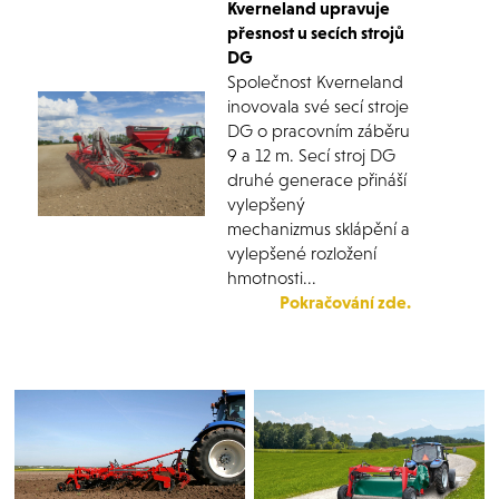
Kverneland upravuje
přesnost u secích strojů
DG
Společnost Kverneland
inovovala své secí stroje
DG o pracovním záběru
9 a 12 m. Secí stroj DG
druhé generace přináší
vylepšený
mechanizmus sklápění a
vylepšené rozložení
hmotnosti...
Pokračování zde.