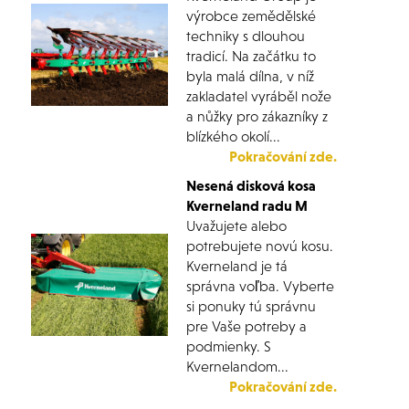
výrobce zemědělské
techniky s dlouhou
tradicí. Na začátku to
byla malá dílna, v níž
zakladatel vyráběl nože
a nůžky pro zákazníky z
blízkého okolí...
Pokračování zde.
Nesená disková kosa
Kverneland radu M
Uvažujete alebo
potrebujete novú kosu.
Kverneland je tá
správna voľba. Vyberte
si ponuky tú správnu
pre Vaše potreby a
podmienky. S
Kvernelandom...
Pokračování zde.