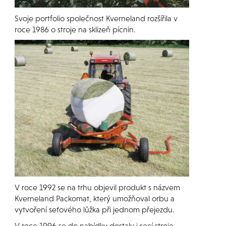
Svoje portfolio společnost Kverneland rozšířila v
roce 1986 o stroje na sklizeň pícnin.
V roce 1992 se na trhu objevil produkt s názvem
Kverneland Packomat, který umožňoval orbu a
vytvoření seťového lůžka při jednom přejezdu.
V roce 1996 se do nabídky dostaly i secí stroje.