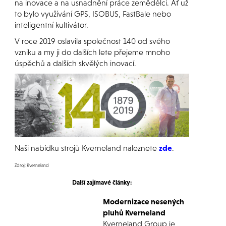
na inovace a na usnadnění práce zemědělci. Ať už
to bylo využívání GPS, ISOBUS, FastBale nebo
inteligentní kultivátor.
V roce 2019 oslavila společnost 140 od svého
vzniku a my ji do dalších lete přejeme mnoho
úspěchů a dalších skvělých inovací.
Naši nabídku strojů Kverneland naleznete
zde
.
Zdroj: Kverneland
Další zajímavé články:
Modernizace nesených
pluhů Kverneland
Kverneland Group je