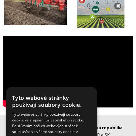
Tyto webové stránky
používají soubory cookie.
Tyto webové stránky používají soubory
cookie ke zlepšení uživatelského zážitku.
Používáním našich webových stránek
BISO SCHRATTENECKER Česká a Slovenská republika
souhlasíte se všemi soubory cookie v
Obchodní s servisní střediska po ČR a SK