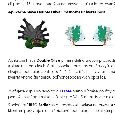
disponuje 15 litrovou nádržou na umývanie rúk a integrovan
Aplikačná hlava Double Olive: Presnosť a univerzálnosť
Aplikačná hlava
Double Olive
prináša ďalšiu úroveň presnosti
aplikáciu chemických látok s vysokou presnosťou, čo zvyšuje ef
dizajn a technológia zabezpečujú, že aplikácia je rovnomern
kvalitatívneho štandardu poľnohospodárskych operácií.
Zvažujete kúpu nového rosiču
CIMA
alebo hľadáte použitý m
pomôžu nájsť optimálne riešenie pre Vás. S nami
získate niel
Spoločnosť
BISO Sedlec
sa dlhodobo zameriava na predaj a s
klientom poskytuje nielen špičkové technológie, ale aj komp