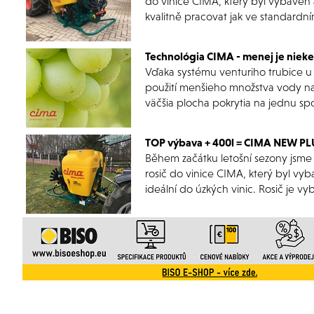
do vinice CIMA, který byl vybaven 
kvalitně pracovat jak ve standardním
Technológia CIMA - menej je niek
Vďaka systému venturiho trubice u 
použití menšieho množstva vody na
väčšia plocha pokrytia na jednu sp
TOP výbava + 400l = CIMA NEW P
Během začátku letošní sezony jsme
rosič do vinice CIMA, který byl vyb
ideální do úzkých vinic. Rosič je vy