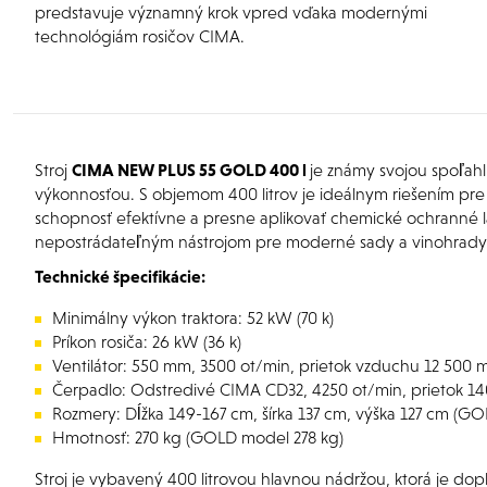
predstavuje významný krok vpred vďaka modernými
technológiám rosičov CIMA.
Stroj
CIMA NEW PLUS 55 GOLD 400 l
je známy svojou spoľahl
výkonnosťou. S objemom 400 litrov je ideálnym riešením pre
schopnosť efektívne a presne aplikovať chemické ochranné l
nepostrádateľným nástrojom pre moderné sady a vinohrady
Technické špecifikácie:
Minimálny výkon traktora: 52 kW (70 k)
Príkon rosiča: 26 kW (36 k)
Ventilátor: 550 mm, 3500 ot/min, prietok vzduchu 12 500 
Čerpadlo: Odstredivé CIMA CD32, 4250 ot/min, prietok 140
Rozmery: Dĺžka 149-167 cm, šírka 137 cm, výška 127 cm (G
Hmotnosť: 270 kg (GOLD model 278 kg)
Stroj je vybavený 400 litrovou hlavnou nádržou, ktorá je do