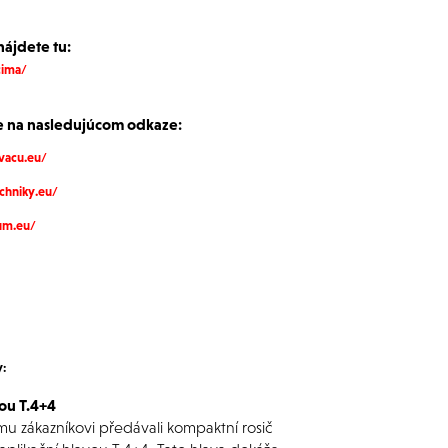
nájdete tu:
cima/
 na nasledujúcom odkaze:
vacu.eu/
chniky.eu/
um.eu/
y:
ou T.4+4
u zákazníkovi předávali kompaktní rosič