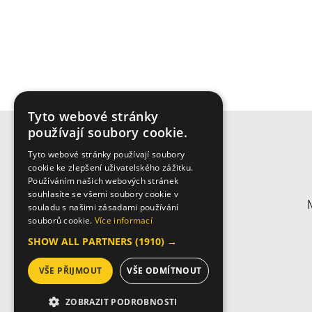
Tyto webové stránky
používají soubory cookie.
Tyto webové stránky používají soubory
cookie ke zlepšení uživatelského zážitku.
Používáním našich webových stránek
souhlasíte se všemi soubory cookie v
souladu s našimi zásadami používání
souborů cookie.
Více informací
SHOW ALL PARTNERS
(1910) →
VŠE PŘIJMOUT
VŠE ODMÍTNOUT
© 2026 Biso
ZOBRAZIT PODROBNOSTI