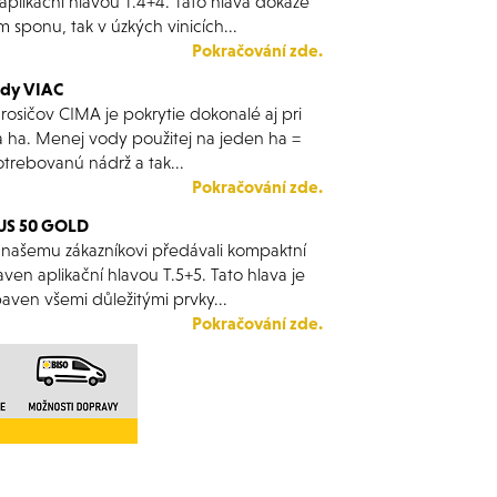
aplikační hlavou T.4+4. Tato hlava dokáže
 sponu, tak v úzkých vinicích...
Pokračování zde.
edy VIAC
rosičov CIMA je pokrytie dokonalé aj pri
 ha. Menej vody použitej na jeden ha =
otrebovanú nádrž a tak...
Pokračování zde.
LUS 50 GOLD
 našemu zákazníkovi předávali kompaktní
aven aplikační hlavou T.5+5. Tato hlava je
baven všemi důležitými prvky...
Pokračování zde.