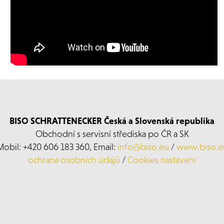
BISO SCHRATTENECKER Česká a Slovenská republika
Obchodní s servisní střediska po ČR a SK
Mobil: +420 606 183 360, Email:
info@biso.eu
/
www.biso.e
ochrana osobních údajů
/
Cookies nastavení