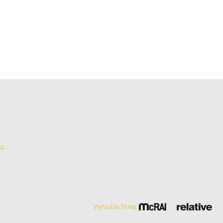
u
Vytvořila firma