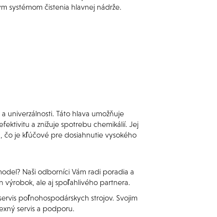
ým systémom čistenia hlavnej nádrže.
 a univerzálnosti. Táto hlava umožňuje
ektivitu a znižuje spotrebu chemikálií. Jej
á, čo je kľúčové pre dosiahnutie vysokého
odel? Naši odborníci Vám radi poradia a
en výrobok, ale aj spoľahlivého partnera.
ervis poľnohospodárskych strojov. Svojim
lexný servis a podporu.