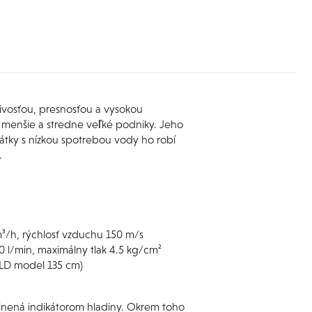
ivosťou, presnosťou a vysokou
 menšie a stredne veľké podniky. Jeho
átky s nízkou spotrebou vody ho robí
.
m³/h, rýchlosť vzduchu 150 m/s
 l/min, maximálny tlak 4.5 kg/cm²
OLD model 135 cm)
plnená indikátorom hladiny. Okrem toho