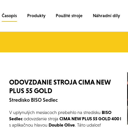
Časopis
Produkty
Použité stroje
Náhradní díly
ODOVZDANIE STROJA CIMA NEW
PLUS 55 GOLD
Stredisko BISO Sedlec
V uplynulých mesiacoch prebehlo na stredisku
BISO
Sedlec
odovzdanie stroja
CIMA NEW PLUS 55 GOLD 400 l
s aplikačnou hlavou
Double Olive
. Táto udalosť