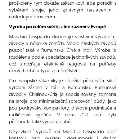
proškolený tým dokáže zákazníkovi lépe poradit s
výběrem stroje, jeho správným nastavením i
následným provozem.
Výroba po celém světě, silné zázemí v Evropě
Maschio Gaspardo disponuje vlastními výrobními
závody v několika zemích. Vedle italských závodů
působí také v Rumunsku, Číně a Indii. Výroba je
rozdělena podle specializace jednotlivých závodů,
což umožňuje efektivně reagovat na potřeby
různých trhů a typů zemědělství.
Pro evropské zákazníky je důležité především silné
výrobní zázemí v Itálii a Rumunsku. Rumunský
závod v Chișineu-Criș je specializovaný zejména
na stroje pro minimalizační zpracování půdy, jako
jsou podrýváky, kompaktory, diskové podmítače a
radličkové kypřiče. V roce 2021 sem byla
přesunuta také výroba pluhů.
Díky vlastní výrobě má Maschio Gaspardo lepší
kontrolu nad kvalitou, dostupností i dalším