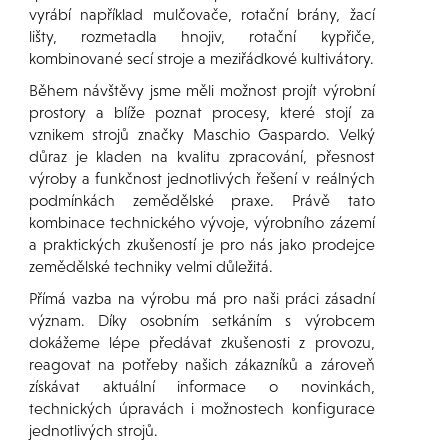
vyrábí například mulčovače, rotační brány, žací
lišty, rozmetadla hnojiv, rotační kypřiče,
kombinované secí stroje a meziřádkové kultivátory.
Během návštěvy jsme měli možnost projít výrobní
prostory a blíže poznat procesy, které stojí za
vznikem strojů značky Maschio Gaspardo. Velký
důraz je kladen na kvalitu zpracování, přesnost
výroby a funkčnost jednotlivých řešení v reálných
podmínkách zemědělské praxe. Právě tato
kombinace technického vývoje, výrobního zázemí
a praktických zkušeností je pro nás jako prodejce
zemědělské techniky velmi důležitá.
Přímá vazba na výrobu má pro naši práci zásadní
význam. Díky osobním setkáním s výrobcem
dokážeme lépe předávat zkušenosti z provozu,
reagovat na potřeby našich zákazníků a zároveň
získávat aktuální informace o novinkách,
technických úpravách i možnostech konfigurace
jednotlivých strojů.