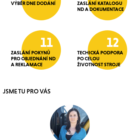
VÝBĚR DNE DODÁNÍ
ZASLÁNÍ KATALOGU
ND A DOKUMENTACE
11
12
ZASLÁNÍ POKYNŮ
TECHICKÁ PODPORA
PRO OBJEDNÁNÍ ND
PO CELOU
A REKLAMACE
ŽIVOTNOST STROJE
JSME TU PRO VÁS