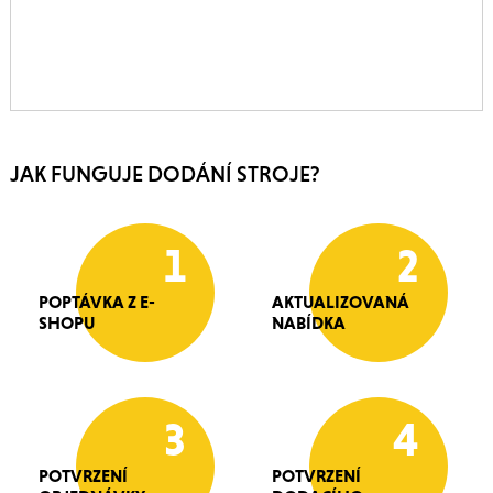
JAK FUNGUJE DODÁNÍ STROJE?
1
2
POPTÁVKA Z E-
AKTUALIZOVANÁ
SHOPU
NABÍDKA
3
4
POTVRZENÍ
POTVRZENÍ