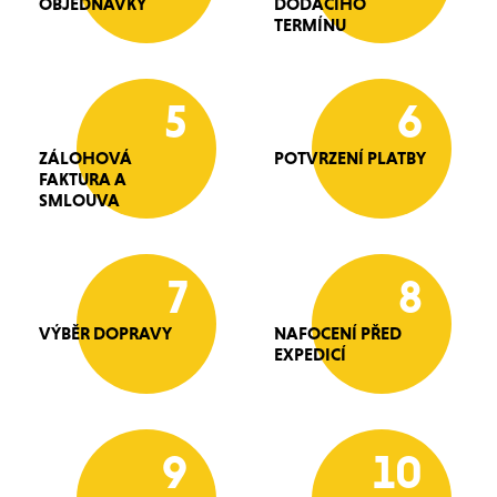
OBJEDNÁVKY
DODACÍHO
TERMÍNU
5
6
ZÁLOHOVÁ
POTVRZENÍ PLATBY
FAKTURA A
SMLOUVA
7
8
VÝBĚR DOPRAVY
NAFOCENÍ PŘED
EXPEDICÍ
9
10