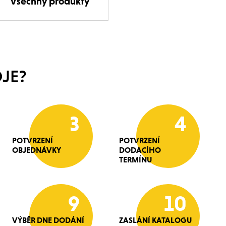
Všechny produkty
JE?
3
4
POTVRZENÍ
POTVRZENÍ
OBJEDNÁVKY
DODACÍHO
TERMÍNU
9
10
VÝBĚR DNE DODÁNÍ
ZASLÁNÍ KATALOGU