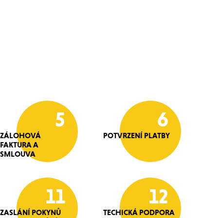
5
6
ZÁLOHOVÁ
POTVRZENÍ PLATBY
FAKTURA A
SMLOUVA
11
12
ZASLÁNÍ POKYNŮ
TECHICKÁ PODPORA