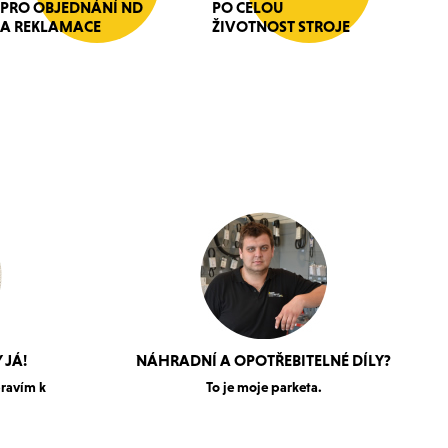
PRO OBJEDNÁNÍ ND
PO CELOU
A REKLAMACE
ŽIVOTNOST STROJE
 JÁ!
NÁHRADNÍ A OPOTŘEBITELNÉ DÍLY?
pravím k
To je moje parketa.