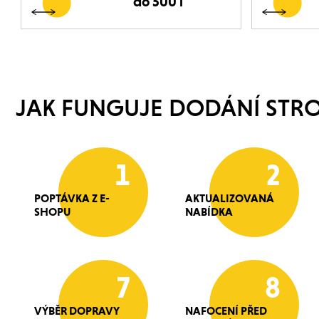
do 500 l
JAK FUNGUJE DODÁNÍ STRO
1
2
POPTÁVKA Z E-
AKTUALIZOVANÁ
SHOPU
NABÍDKA
7
8
VÝBĚR DOPRAVY
NAFOCENÍ PŘED