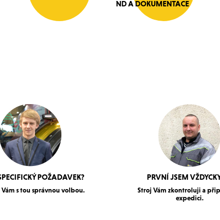
ND A DOKUMENTACE
SPECIFICKÝ POŽADAVEK?
PRVNÍ JSEM VŽDYCKY
Vám s tou správnou volbou.
Stroj Vám zkontroluji a při
expedici.