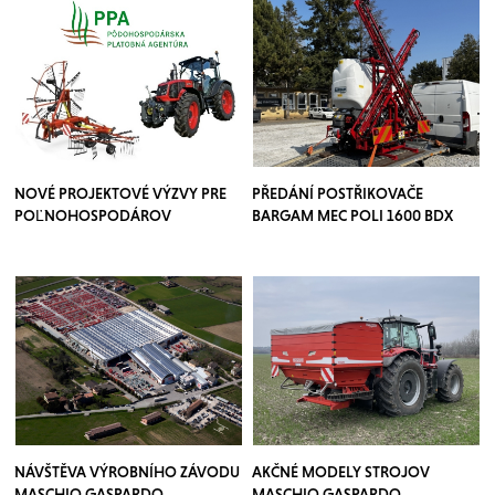
NOVÉ PROJEKTOVÉ VÝZVY PRE
PŘEDÁNÍ POSTŘIKOVAČE
POĽNOHOSPODÁROV
BARGAM MEC POLI 1600 BDX
NÁVŠTĚVA VÝROBNÍHO ZÁVODU
AKČNÉ MODELY STROJOV
MASCHIO GASPARDO
MASCHIO GASPARDO