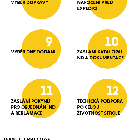
VÝBĚR DOPRAVY
NAFOCENÍ PŘED
EXPEDICÍ
9
10
VÝBĚR DNE DODÁNÍ
ZASLÁNÍ KATALOGU
ND A DOKUMENTACE
11
12
ZASLÁNÍ POKYNŮ
TECHICKÁ PODPORA
PRO OBJEDNÁNÍ ND
PO CELOU
A REKLAMACE
ŽIVOTNOST STROJE
JSME TU PRO VÁS