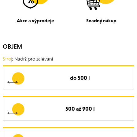
Akce a výprodeje
Snadný nákup
OBJEM
Stroj
: Nádrž pro zalévání
do 500 l
500 až 900 l